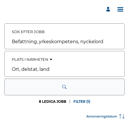
Sök
efter
jobb
SÖK EFTER JOBB
-
HUS
Befattning,
Karriär
yrkeskompetens,
Karriär
nyckelord
PLATS I NÄRHETEN
Ort,
delstat,
land
8 LEDIGA JOBB
FILTER
(
1
)
Annonseringsdatum